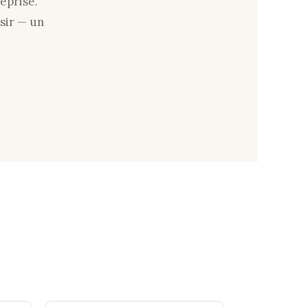
eprise.
sir — un