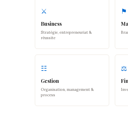
⚔
⚑
Business
Ma
Stratégie, entrepreneuriat &
Bran
réussite
☷
⚖
Gestion
Fi
Organisation, management &
Inv
process