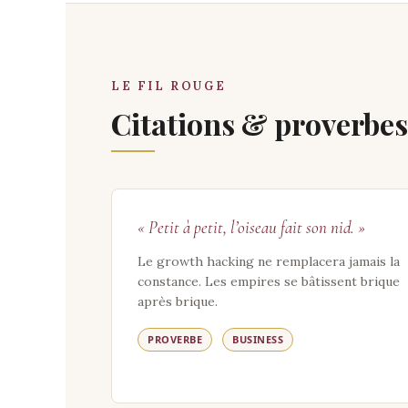
LE FIL ROUGE
Citations & proverbe
« Petit à petit, l’oiseau fait son nid. »
Le growth hacking ne remplacera jamais la
constance. Les empires se bâtissent brique
après brique.
PROVERBE
BUSINESS