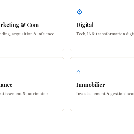
⚙
rketing & Com
Digital
ding, acquisition & influence
Tech, IA & transformation digi
⌂
nance
Immobilier
estissement & patrimoine
Investissement & gestion loca