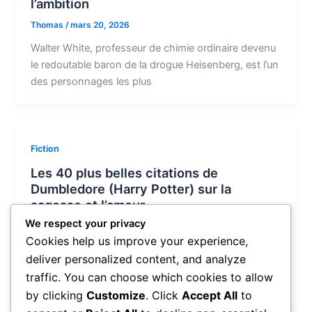
l’ambition
Thomas
/
mars 20, 2026
Walter White, professeur de chimie ordinaire devenu
le redoutable baron de la drogue Heisenberg, est l’un
des personnages les plus
Fiction
Les 40 plus belles citations de
Dumbledore (Harry Potter) sur la
sagesse et l’amour
We respect your privacy
Thomas
/
mars 20, 2026
Cookies help us improve your experience,
Albus Perceval Wulfric Brian Dumbledore est l’un des
deliver personalized content, and analyze
personnages de fiction les plus aimés et les plus
traffic. You can choose which cookies to allow
cités de la
by clicking
Customize
. Click
Accept All
to