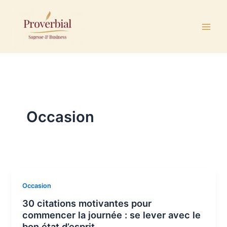
Aller
au
contenu
Occasion
Occasion
30 citations motivantes pour
commencer la journée : se lever avec le
bon état d’esprit