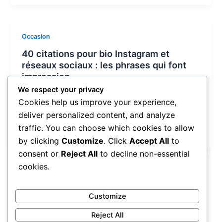
Occasion
40 citations pour bio Instagram et
réseaux sociaux : les phrases qui font
impression
We respect your privacy
webesofr
/
mars 20, 2026
Cookies help us improve your experience,
Votre bio Instagram ou votre description sur les
deliver personalized content, and analyze
réseaux sociaux est souvent la première impression
traffic. You can choose which cookies to allow
que vous donnez au monde
by clicking
Customize
. Click
Accept All
to
consent or
Reject All
to decline non-essential
cookies.
1
2
Suivant
→
Customize
Reject All