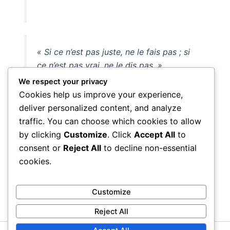
« Si ce n’est pas juste, ne le fais pas ; si
ce n’est pas vrai, ne le dis pas. »
We respect your privacy
Cookies help us improve your experience,
deliver personalized content, and analyze
Marc Aurèle est la preuve que la philosophie n’est pas une
traffic. You can choose which cookies to allow
activité abstraite mais un art de vivre. Ses Méditations,
by clicking
Customize
. Click
Accept All
to
écrites pour lui-même, nous parlent à nous avec une
consent or
Reject All
to decline non-essential
modernité saisissante.
cookies.
PRÉCÉDENT
SUIVANT
Customize
Reject All