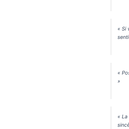
« Si
sent
« Po
»
« La 
sincè