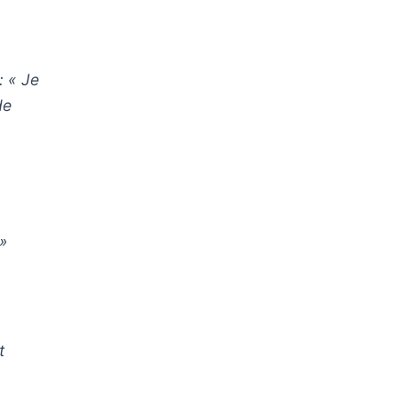
: « Je
de
 »
t