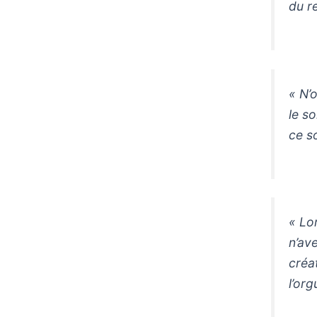
du r
« N’
le s
ce so
« Lo
n’av
créa
l’org