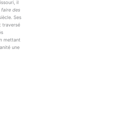
souri, il
faire des
iècle. Ses
t traversé
és
 En mettant
anité une