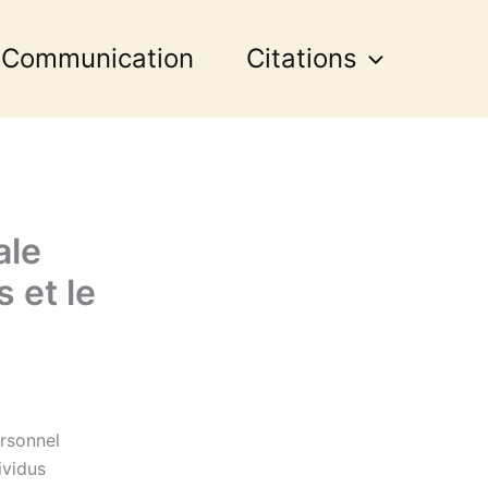
 Communication
Citations
ale
 et le
rsonnel
ividus