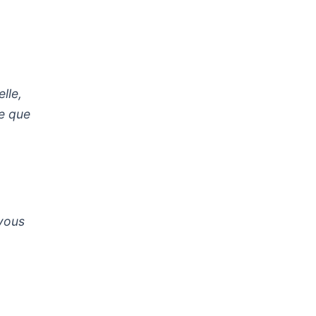
lle,
ue que
 vous