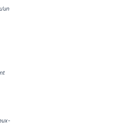
u’un
nt
eux-