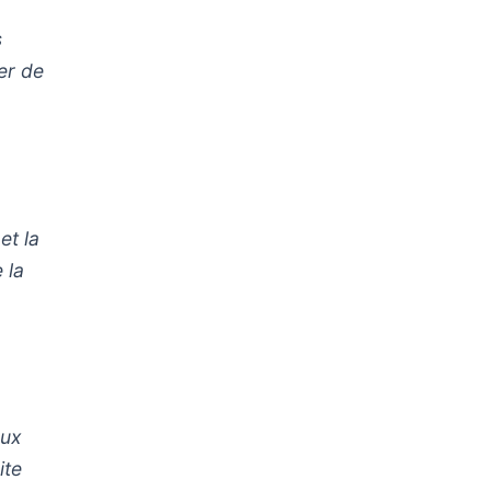
s
er de
et la
 la
eux
ite