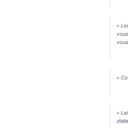
« Les
vous
vous
« Co
« La
d’ell