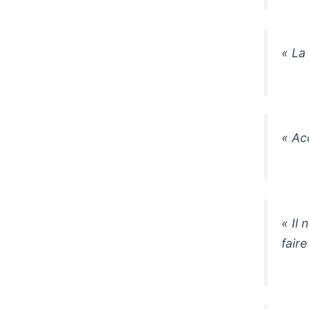
« La
« Ac
« Il
faire