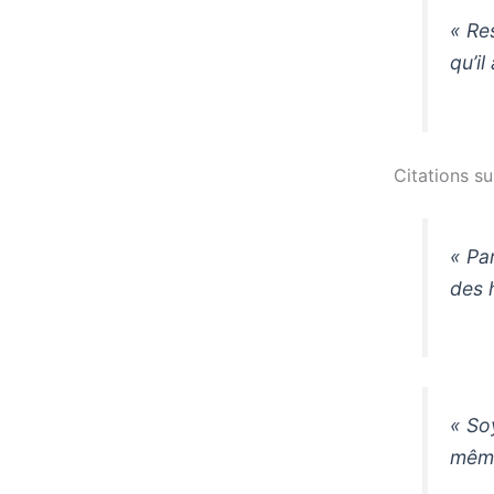
« Re
qu’il
Citations su
« Pa
des 
« So
même