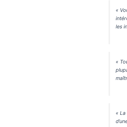
« Vo
inté
les i
« To
plupa
maît
« La
d’un