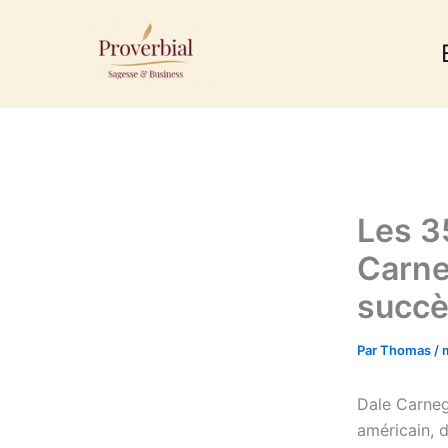
Aller
au
contenu
Les 3
Carne
succ
Par
Thomas
/
Dale Carneg
américain, d