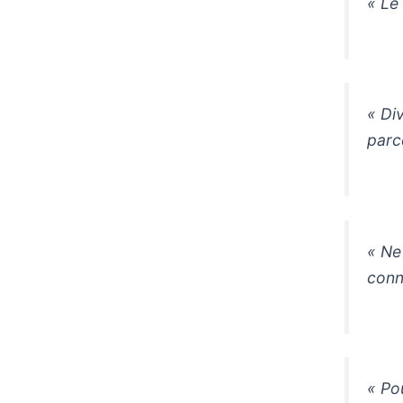
« Le
« Di
parce
« Ne
conn
« Po