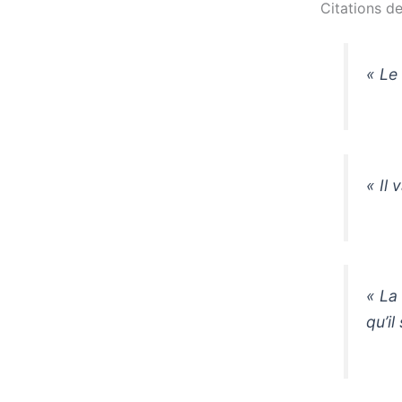
Citations de
« Le
« Il
« La
qu’i