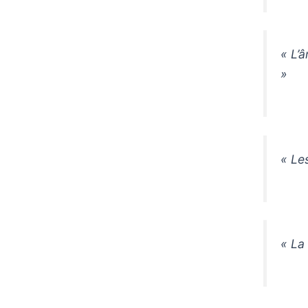
« L’
»
« Le
« La