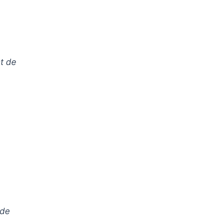
nt de
 de