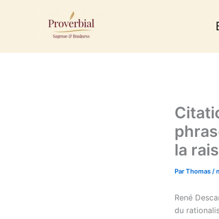
Aller
au
contenu
Citat
phras
la rai
Par
Thomas
/
René Descar
du rational