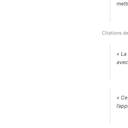
mett
Citations d
« La
avec
« Ce 
l’app