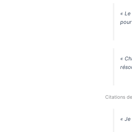
« Le
pour
« Ch
réso
Citations de
« Je