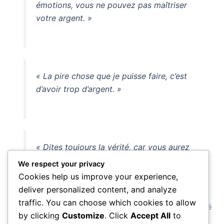
émotions, vous ne pouvez pas maîtriser
votre argent. »
« La pire chose que je puisse faire, c’est
d’avoir trop d’argent. »
« Dites toujours la vérité, car vous aurez
moins de choses à mémoriser. »
We respect your privacy
Cookies help us improve your experience,
deliver personalized content, and analyze
traffic. You can choose which cookies to allow
Buffett a démontré que la patience, la discipline et l’intégrité
by clicking
Customize
. Click
Accept All
to
sont les véritables fondements du succès à long terme —