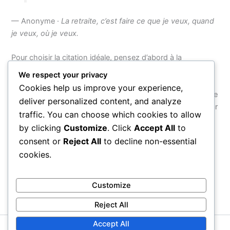
— Anonyme ·
La retraite, c’est faire ce que je veux, quand
je veux, où je veux.
Pour choisir la citation idéale, pensez d’abord à la
personnalité de celui ou celle que vous célébrez : un esprit
We respect your privacy
espiègle appréciera une formule teintée d’humour, tandis
Cookies help us improve your experience,
qu’une âme sensible sera touchée par un mot plus poétique
deliver personalized content, and analyze
et solennel. N’hésitez pas à compléter la phrase choisie par
traffic. You can choose which cookies to allow
un souvenir partagé ou un vœu sincère — c’est cette
by clicking
Customize
. Click
Accept All
to
touche personnelle qui transforme une belle citation en un
consent or
Reject All
to decline non-essential
message inoubliable.
cookies.
PRÉCÉDENT
SUIVANT
Customize
Reject All
Accept All