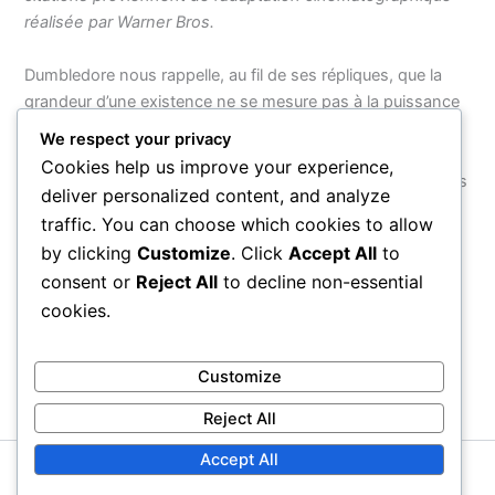
réalisée par Warner Bros.
Dumbledore nous rappelle, au fil de ses répliques, que la
grandeur d’une existence ne se mesure pas à la puissance
ou à la gloire, mais à la qualité des choix que l’on fait face à
We respect your privacy
l’adversité, et à la capacité d’aimer même lorsque cela nous
Cookies help us improve your experience,
rend vulnérables. Ses mots dépassent la fiction parce qu’ils
deliver personalized content, and analyze
touchent à ce que nous sommes tous : des êtres qui
traffic. You can choose which cookies to allow
cherchent leur chemin dans l’obscurité, et qui ont besoin,
by clicking
Customize
. Click
Accept All
to
de temps en temps, qu’on leur rappelle de rallumer la
consent or
Reject All
to decline non-essential
lumière.
cookies.
PRÉCÉDENT
SUIVANT
Customize
Reject All
Accept All
Copyright © 2026 Proverbial