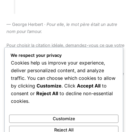
— George Herbert ·
Pour elle, le mot père était un autre
nom pour l’amour.
Pour choisir la citation idéale, demandez-vous ce que votre
père incarne pour vous : est-il l’homme du silence et des
We respect your privacy
actes, ou celui des grands discours et des leçons de vie ?
Cookies help us improve your experience,
La citation la plus touchante sera toujours celle que vous
deliver personalized content, and analyze
aurez personnalisée d’un souvenir partagé, d’une anecdote
traffic. You can choose which cookies to allow
ou même d’un simple « comme tu me l’as appris ». Le plus
by clicking
Customize
. Click
Accept All
to
beau message est celui où le père reconnaît son propre
consent or
Reject All
to decline non-essential
reflet.
cookies.
PRÉCÉDENT
SUIVANT
Customize
Reject All