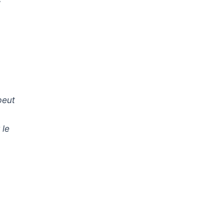
peut
 le