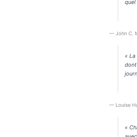
quel
— John C. 
« La
dont
jour
— Louise H
« Ch
avec 