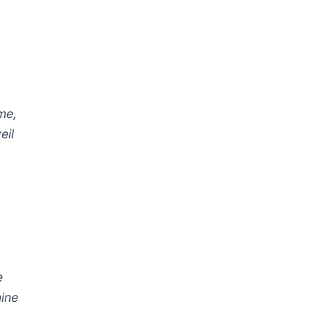
me,
eil
e
mine