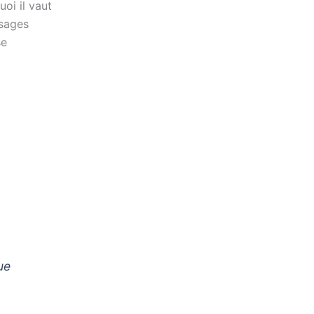
uoi il vaut
 sages
se
ue