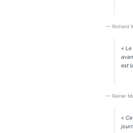
— Richard 
« Le
avan
est 
— Rainer Ma
« Ce
jour