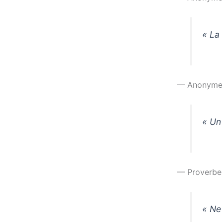
« La 
— Anonym
« Un
— Proverbe 
« Ne