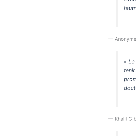
l’aut
— Anonym
« Le
tenir
prom
doute
— Khalil Gi