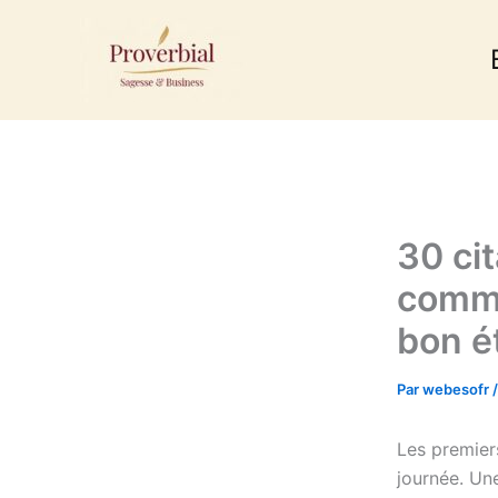
Aller
au
contenu
30 ci
comme
bon ét
Par
webesofr
Les premiers
journée. Une