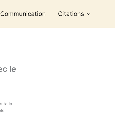
 Communication
Citations
ec le
oute la
ole