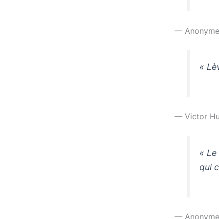
— Anonym
« Lè
— Victor H
« Le
qui 
— Anonym