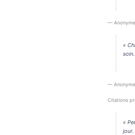
— Anonym
« Ch
soin.
— Anonym
Citations p
« Pe
jour.