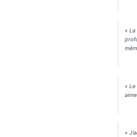
« La
prof
même
« Le
aimer
« J’