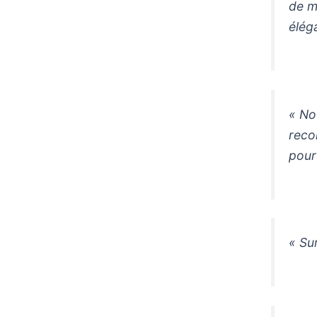
de m
élég
« No
reco
pour
« Su