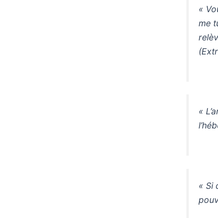
« Vo
me t
relèv
(Extr
« L’
l’héb
« Si
pouv