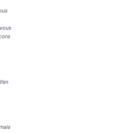
ous
 vous
core
d’en
 mais