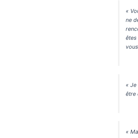
« Vo
ne d
renc
êtes
vous 
« Je
être
« Ma