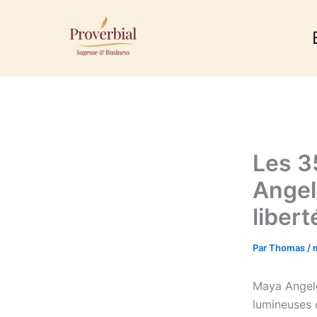
Aller
au
contenu
Les 3
Angelo
libert
Par
Thomas
/
Maya Angelo
lumineuses d