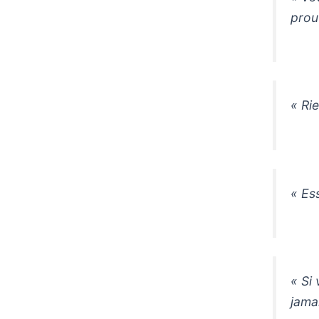
prou
« Rie
« Es
« Si
jama