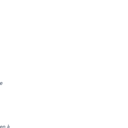
ce
ien à