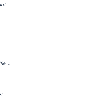
ard,
fie. »
ne