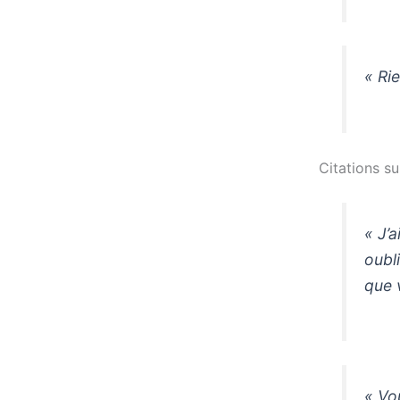
« Rie
Citations su
« J’
oubl
que v
« Vo