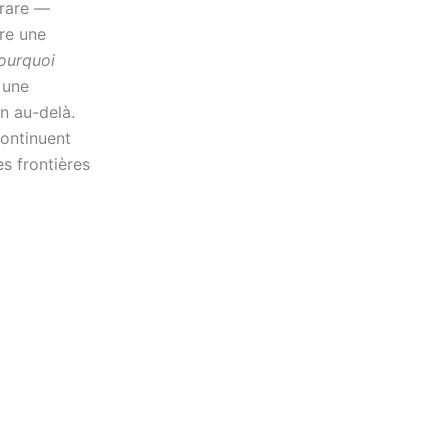
 rare —
re une
pourquoi
e une
n au-delà.
continuent
es frontières