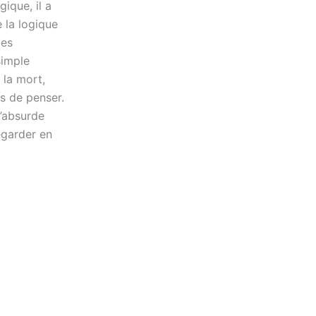
ique, il a
 la logique
des
simple
 la mort,
is de penser.
l’absurde
regarder en