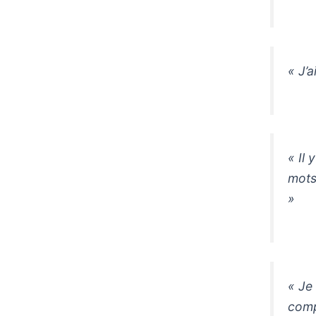
« J’
« Il 
mots
»
« Je
comp