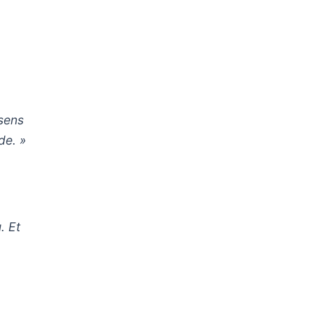
 sens
de. »
. Et