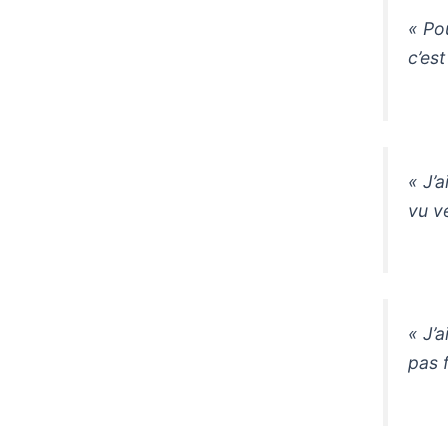
« Pou
c’est
« J’
vu ve
« J’a
pas f