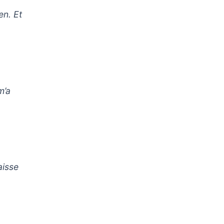
en. Et
m’a
aisse