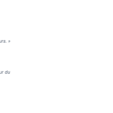
urs. »
eur du