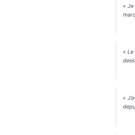
« Je
marc
« Le
dess
« J’a
depui