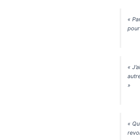
« Par
pour 
« J’
autr
»
« Qua
revo