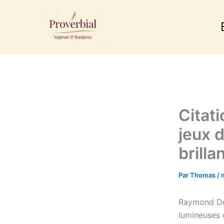
Aller
au
contenu
Citat
jeux 
brilla
Par
Thomas
/
Raymond Dev
lumineuses d