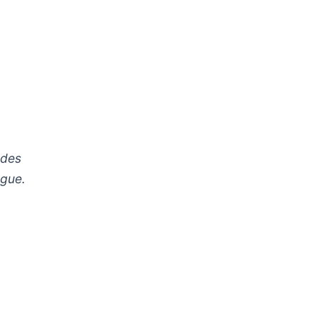
»
 des
ngue.
e