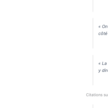
« On
côté
« La
y di
Citations su