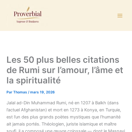
Aller
au
contenu
Les 50 plus belles citations
de Rumi sur l’amour, l’âme et
la spiritualité
Par
Thomas
/
mars 19, 2026
Jalal ad-Din Muhammad Rumi, né en 1207 à Balkh (dans
l’actuel Afghanistan) et mort en 1273 à Konya, en Turquie,
est l’un des plus grands poètes mystiques que l’humanité
ait jamais portés. Théologien, juriste islamique et maître
soufi, il a composé une œuvre colossale — dont le Masnavi