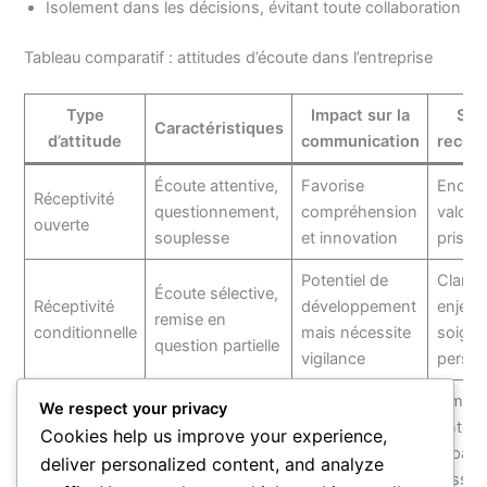
Isolement dans les décisions, évitant toute collaboration
Tableau comparatif : attitudes d’écoute dans l’entreprise
Type
Impact sur la
Str
Caractéristiques
d’attitude
communication
reco
Écoute attentive,
Favorise
Encour
Réceptivité
questionnement,
compréhension
valoris
ouverte
souplesse
et innovation
prise 
Potentiel de
Clarifie
Écoute sélective,
Réceptivité
développement
enjeux
remise en
conditionnelle
mais nécessite
soigner
question partielle
vigilance
persua
Limiter
We respect your privacy
Brise la
Refus d’entendre,
l’inter
Cookies help us improve your experience,
Surdité
communication,
blocage
réparti
deliver personalized content, and analyze
volontaire
freine les
idéologique
ressou