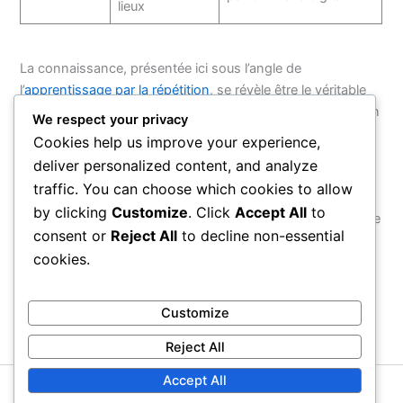
lieux
La connaissance, présentée ici sous l’angle de
l’
apprentissage par la répétition
, se révèle être le véritable
moteur du développement personnel et professionnel. Son
We respect your privacy
partage joue un rôle clé dans le renforcement des équipes
Cookies help us improve your experience,
et des organisations.
deliver personalized content, and analyze
traffic. You can choose which cookies to allow
Les retours d’expérience des entreprises démontrent que
by clicking
Customize
. Click
Accept All
to
l’
intégration pratique du savoir
est un levier de performance
consent or
Reject All
to decline non-essential
et d’innovation incontournable.
cookies.
PRÉCÉDENT
SUIVANT
Customize
Reject All
Accept All