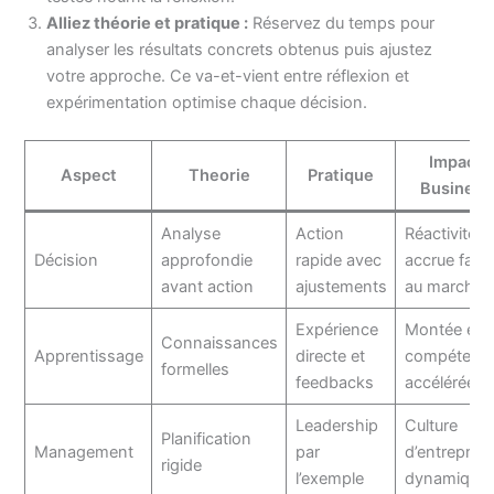
Alliez théorie et pratique :
Réservez du temps pour
analyser les résultats concrets obtenus puis ajustez
votre approche. Ce va-et-vient entre réflexion et
expérimentation optimise chaque décision.
Impact
Aspect
Theorie
Pratique
Business
Analyse
Action
Réactivité
Décision
approfondie
rapide avec
accrue face
avant action
ajustements
au marché
Expérience
Montée en
Connaissances
Apprentissage
directe et
compétenc
formelles
feedbacks
accélérée
Leadership
Culture
Planification
Management
par
d’entreprise
rigide
l’exemple
dynamique