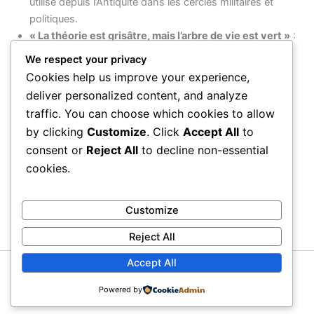
utilisé depuis l’Antiquité dans les cercles militaires et
politiques.
« La théorie est grisâtre, mais l’arbre de vie est vert »
:
Citation de Johann Wolfgang von Goethe illustrant le
We respect your privacy
contraste entre une connaissance stérile et la vitalité de
Cookies help us improve your experience,
l’expérience concrète.
deliver personalized content, and analyze
« Do not wait to strike till the iron is hot; but make it
traffic. You can choose which cookies to allow
hot by striking »
: Proverbe anglais incitant à créer
by clicking
Customize
. Click
Accept All
to
l’occasion par l’action elle-même, et non à attendre
consent or
Reject All
to decline non-essential
passivement.
cookies.
PRÉCÉDENT
SUIVANT
Customize
Reject All
Accept All
Copyright © 2026 Proverbial
Powered by