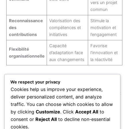
vers un projet
commun
Reconnaissance
Valorisation des
Stimule la
des
compétences et
motivation et
contributions
initiatives
l’engagement
Capacité
Favorise
Flexibilité
d’adaptation face
l’innovation et
organisationnelle
aux changements
la réactivité
Pour approfondir la manière dont le succès se construit à
We respect your privacy
travers la contribution de chacun, il est utile de consulter
Cookies help us improve your experience,
des réflexions sur la résilience et la croissance
qui illustrent
deliver personalized content, and analyze
bien ce lien entre effort collectif et résultat durable.
traffic. You can choose which cookies to allow
Egalement, la sagesse associée au
relation entre chance,
by clicking
Customize
. Click
Accept All
to
audace et réussite
complète la compréhension de la
consent or
Reject All
to decline non-essential
dynamique entrepreneuriale.
cookies.