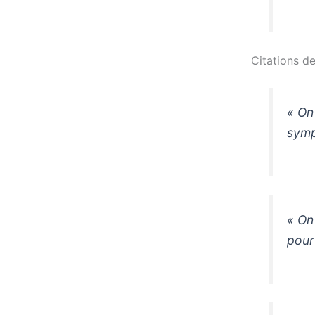
Citations de
« On
symp
« On
pour