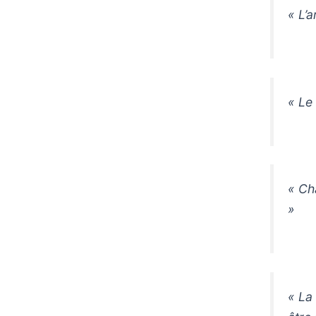
« L’
« Le 
« Ch
»
« La