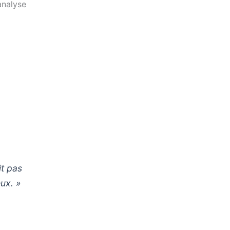
analyse
it pas
eux. »