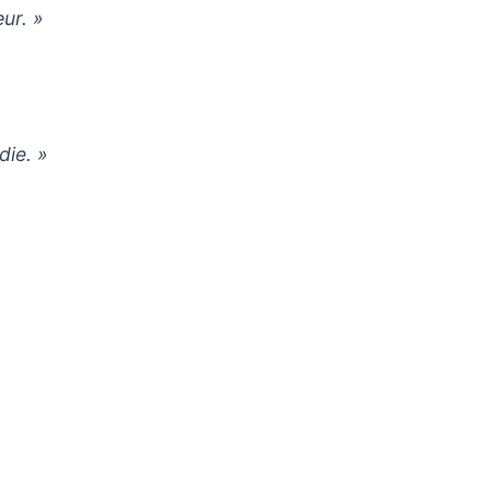
ur. »
die. »