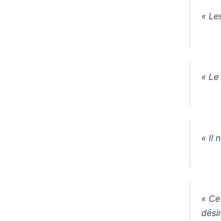
« Le
« Le
« Il 
« Ce
désir