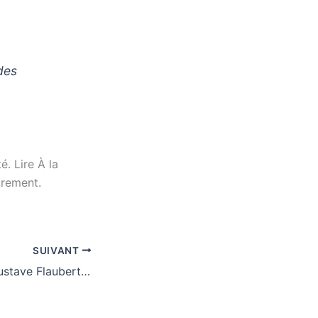
des
é. Lire À la
trement.
SUIVANT
35 citations de Gustave Flaubert sur l’écriture, l’art et la perfection