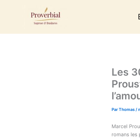
Aller
au
contenu
Les 3
Prous
l’amo
Par
Thomas
/
Marcel Prous
romans les 