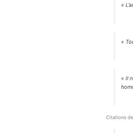
« L’
« To
« Il 
homm
Citations de