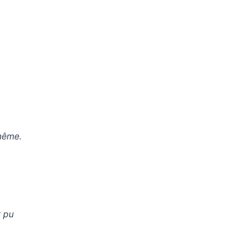
-même.
t pu