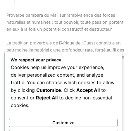
Proverbe bambara du Mali sur l’ambivalence des forces
naturelles et humaines : tout pouvoir, toute passion portent
en eux à la fois un potentiel constructif et destructeur.
La tradition proverbiale de l’Afrique de l’Ouest constitue un
patrimoine immatériel d’une profondeur rare, forgé au fil des
siècles par des hommes et des femmes qui ont appris à lire
We respect your privacy
le monde dans ses détails les plus humbles. Ces quarante
Cookies help us improve your experience,
proverbes ne sont qu’une fenêtre sur une sagesse
deliver personalized content, and analyze
infiniment plus vaste, mais ils suffisent à rappeler que
traffic. You can choose which cookies to allow
derrière chaque formule brève se cache une vision de
by clicking
Customize
. Click
Accept All
to
l’humanité qui parle à chacun, quelle que soit sa culture
consent or
Reject All
to decline non-essential
d’origine.
cookies.
PRÉCÉDENT
SUIVANT
Customize