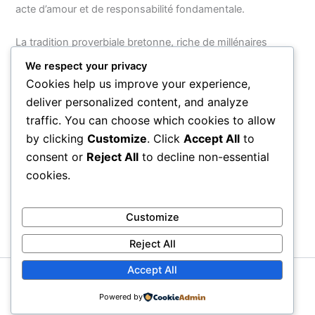
acte d’amour et de responsabilité fondamentale.
La tradition proverbiale bretonne, riche de millénaires
d’histoire et de culture celtique, constitue un trésor de
We respect your privacy
sagesse humaine dont la profondeur et la sincérité
Cookies help us improve your experience,
continuent de résonner bien au-delà des frontières de
deliver personalized content, and analyze
l’Armorique. Ces maximes forgées dans le sel et le granite
traffic. You can choose which cookies to allow
nous rappellent que les grandes vérités de l’existence sont
by clicking
Customize
. Click
Accept All
to
partout les mêmes, et que c’est souvent dans la sobriété
consent or
Reject All
to decline non-essential
des mots que se cache la plus haute sagesse.
cookies.
PRÉCÉDENT
SUIVANT
Customize
Reject All
Accept All
Copyright © 2026 Proverbial
Powered by