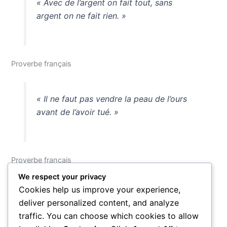
« Avec de l’argent on fait tout, sans
argent on ne fait rien. »
Proverbe français
« Il ne faut pas vendre la peau de l’ours
avant de l’avoir tué. »
Proverbe français
We respect your privacy
Ces 35 proverbes et citations nous rappellent que l’argent
Cookies help us improve your experience,
n’est ni vertu ni vice en lui-même, mais le révélateur de ce
deliver personalized content, and analyze
que nous sommes vraiment. La sagesse accumulée à
traffic. You can choose which cookies to allow
travers les siècles et les cultures converge vers une même