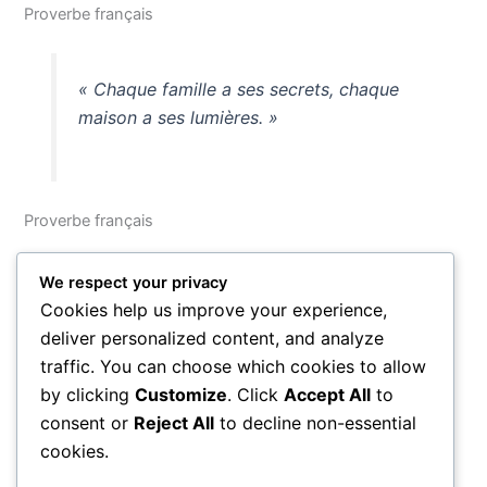
Proverbe français
« Chaque famille a ses secrets, chaque
maison a ses lumières. »
Proverbe français
Ces quarante voix — celles des poètes, des philosophes,
We respect your privacy
des peuples et du bon sens populaire — nous rappellent
Cookies help us improve your experience,
que la famille est à la fois notre origine et notre horizon, le
deliver personalized content, and analyze
lieu de nos premières blessures comme de nos plus
traffic. You can choose which cookies to allow
grandes joies. Quelle que soit la forme qu’elle prend, elle
by clicking
Customize
. Click
Accept All
to
demeure le fil invisible qui relie chaque être humain à
consent or
Reject All
to decline non-essential
l’humanité tout entière.
cookies.