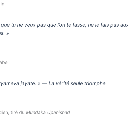
in
 que tu ne veux pas que l’on te fasse, ne le fais pas au
es. »
rabe
tyameva jayate. » — La vérité seule triomphe.
ien, tiré du
Mundaka Upanishad