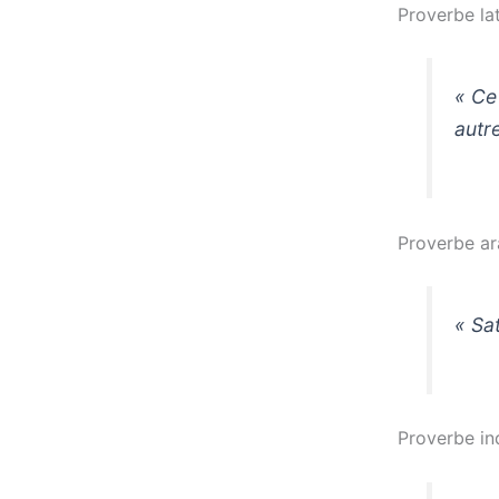
Proverbe lat
« Ce
autr
Proverbe a
« Sa
Proverbe ind