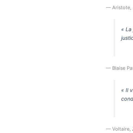
— Aristote,
« La 
justi
— Blaise Pa
« Il
cond
— Voltaire,