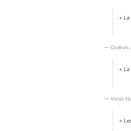
« La
— Cicéron,
« La
— Victor H
« Les