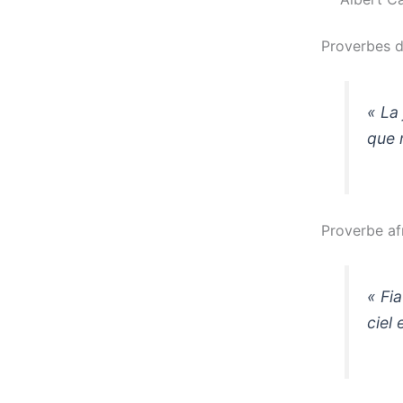
Proverbes du
« La 
que 
Proverbe af
« Fia
ciel