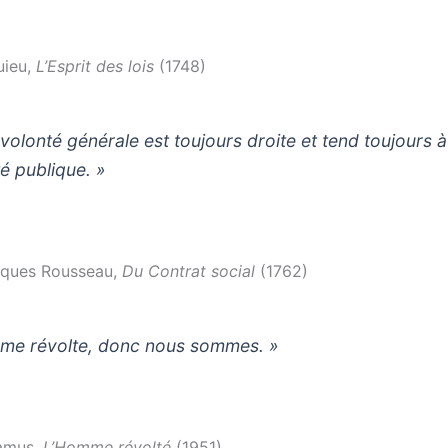
ieu,
L’Esprit des lois
(1748)
 volonté générale est toujours droite et tend toujours à
lité publique. »
ques Rousseau,
Du Contrat social
(1762)
 me révolte, donc nous sommes. »
amus,
L’Homme révolté
(1951)