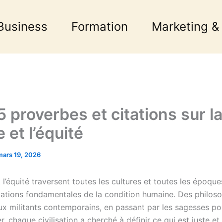
Business
Formation
Marketing &
 proverbes et citations sur l
e et l’équité
mars 19, 2026
t l’équité traversent toutes les cultures et toutes les époq
gations fondamentales de la condition humaine. Des philos
aux militants contemporains, en passant par les sagesses po
, chaque civilisation a cherché à définir ce qui est juste et