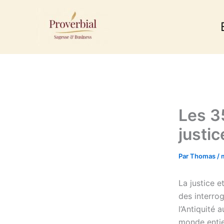
Aller
au
contenu
Les 35
justic
Par
Thomas
/
La justice e
des interro
l’Antiquité 
monde entier