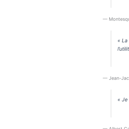
— Montesqu
« La
l’uti
— Jean-Jac
« Je
— Albert C