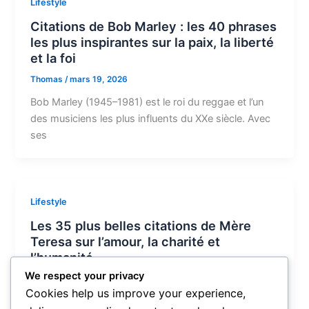
Lifestyle
Citations de Bob Marley : les 40 phrases
les plus inspirantes sur la paix, la liberté
et la foi
Thomas
/
mars 19, 2026
Bob Marley (1945–1981) est le roi du reggae et l’un
des musiciens les plus influents du XXe siècle. Avec
ses
Lifestyle
Les 35 plus belles citations de Mère
Teresa sur l’amour, la charité et
l’humanité
We respect your privacy
Thomas
/
mars 19, 2026
Cookies help us improve your experience,
Mère Teresa (1910–1997), de son vrai nom Anjezë