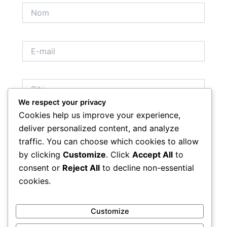
Nom
E-
mail
Site
We respect your privacy
Cookies help us improve your experience,
Enregistrer mon nom, mon e-mail et mon site dans
deliver personalized content, and analyze
le navigateur pour mon prochain commentaire.
traffic. You can choose which cookies to allow
by clicking
Customize
. Click
Accept All
to
consent or
Reject All
to decline non-essential
cookies.
Customize