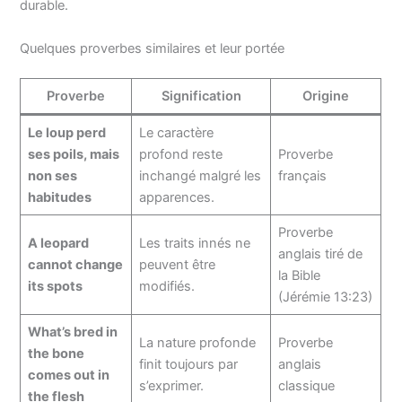
durable.
Quelques proverbes similaires et leur portée
Proverbe
Signification
Origine
Le loup perd
Le caractère
ses poils, mais
profond reste
Proverbe
non ses
inchangé malgré les
français
habitudes
apparences.
Proverbe
A leopard
Les traits innés ne
anglais tiré de
cannot change
peuvent être
la Bible
its spots
modifiés.
(Jérémie 13:23)
What’s bred in
La nature profonde
Proverbe
the bone
finit toujours par
anglais
comes out in
s’exprimer.
classique
the flesh