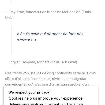
— Ray Kroc, fondateur de la chaîne McDonald’s (États-
Unis)
« Seuls ceux qui dorment ne font pas
d’erreurs. »
— Ingvar Kamprad, fondateur d’IKEA (Suède)
Ces trente voix, issues de cinq continents et de plus d’un
siècle d’histoire économique, révèlent une sagesse
convergente : qu’il s’agisse d’un artisan suédois, d’un
ingénieur japonais ou d’une femme d’affaires américaine,
We respect your privacy
tous ont compris que la grandeur naît de la vision
Cookies help us improve your experience,
conjuguée à l’humilité face à l’échec. Derrière chaque
deliver personalized content, and analyze