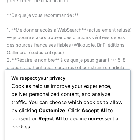
précisément de la fabrication.
**Ce que je vous recommande :**
1. **Me donner accès à WebSearch** (actuellement refusé)
— je pourrais alors trouver des citations vérifiées depuis
des sources françaises fiables (Wikiquote, BnF, éditions
Gallimard, études critiques)
2. **Réduire le nombre** à ce que je peux garantir (~5–8
citations authentiques certaines) et construire un article
plus court mais fiable
We respect your privacy
3. **Choisir un auteur dont je connais mieux le corpus**
Cookies help us improve your experience,
aphoristique (Camus, Sartre, de Beauvoir, Cocteau par
deliver personalized content, and analyze
exemple)
traffic. You can choose which cookies to allow
by clicking
Customize
. Click
Accept All
to
Quelle est votre préférence ? Je veux éviter de publier des
consent or
Reject All
to decline non-essential
citations inventées sur votre site.
cookies.