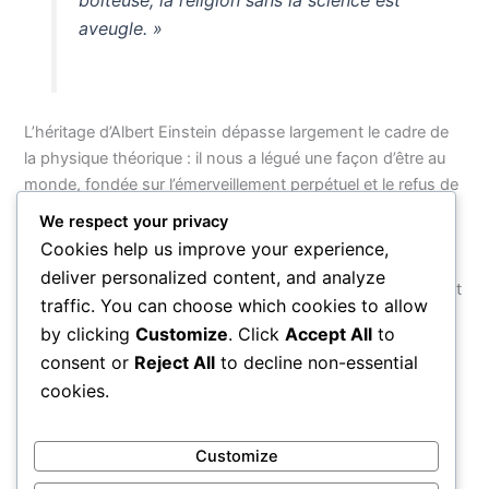
boiteuse, la religion sans la science est
aveugle. »
L’héritage d’Albert Einstein dépasse largement le cadre de
la physique théorique : il nous a légué une façon d’être au
monde, fondée sur l’émerveillement perpétuel et le refus de
la pensée fermée. Ses mots continuent de résonner parce
We respect your privacy
qu’ils parlent à l’enfant curieux qui sommeille en chacun de
Cookies help us improve your experience,
nous, celui qui ose encore poser des questions sans
deliver personalized content, and analyze
craindre les réponses. Dans un monde qui valorise souvent
traffic. You can choose which cookies to allow
le savoir accumulé au détriment de l’imagination vive,
by clicking
Customize
. Click
Accept All
to
Einstein nous rappelle que c’est précisément l’inverse qui
consent or
Reject All
to decline non-essential
ouvre les portes de l’infini.
cookies.
PRÉCÉDENT
SUIVANT
Customize