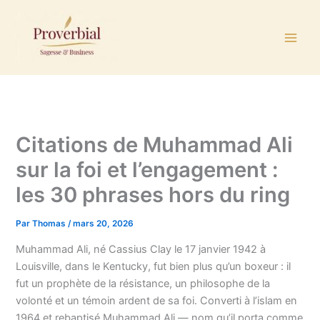
Aller
au
contenu
Citations de Muhammad Ali
sur la foi et l’engagement :
les 30 phrases hors du ring
Par
Thomas
/
mars 20, 2026
Muhammad Ali, né Cassius Clay le 17 janvier 1942 à
Louisville, dans le Kentucky, fut bien plus qu’un boxeur : il
fut un prophète de la résistance, un philosophe de la
volonté et un témoin ardent de sa foi. Converti à l’islam en
1964 et rebaptisé Muhammad Ali — nom qu’il porta comme