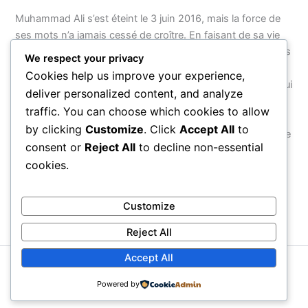
Muhammad Ali s’est éteint le 3 juin 2016, mais la force de
ses mots n’a jamais cessé de croître. En faisant de sa vie
entière — de son nom à ses combats, de sa foi à son refus
We respect your privacy
d’obéir à une guerre injuste — un acte de résistance
Cookies help us improve your experience,
cohérent, il a montré que le véritable courage n’est pas celui
deliver personalized content, and analyze
que l’on exerce dans une arène, mais celui que l’on
traffic. You can choose which cookies to allow
manifeste face au monde. Ses citations survivront parce
by clicking
Customize
. Click
Accept All
to
qu’elles ne parlent pas d’un homme : elles parlent de ce que
consent or
Reject All
to decline non-essential
chaque être humain peut choisir d’être.
cookies.
PRÉCÉDENT
SUIVANT
Customize
Reject All
Accept All
Copyright © 2026 Proverbial
Powered by