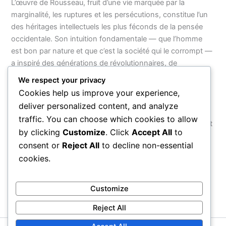
L’œuvre de Rousseau, fruit d’une vie marquée par la
marginalité, les ruptures et les persécutions, constitue l’un
des héritages intellectuels les plus féconds de la pensée
occidentale. Son intuition fondamentale — que l’homme
est bon par nature et que c’est la société qui le corrompt —
a inspiré des générations de révolutionnaires, de
pédagogues et de poètes, du jacobinisme à l’éducation
We respect your privacy
nouvelle, du romantisme à l’écologie politique. Ses mots,
Cookies help us improve your experience,
écrits il y a plus de deux siècles et demi, résonnent encore
deliver personalized content, and analyze
aujourd’hui comme un appel urgent à retrouver
traffic. You can choose which cookies to allow
l’authenticité, à bâtir des institutions véritablement justes et
by clicking
Customize
. Click
Accept All
to
à reconnaître la profonde dignité qui est au cœur de
consent or
Reject All
to decline non-essential
chaque être humain.
cookies.
PRÉCÉDENT
SUIVANT
Customize
Reject All