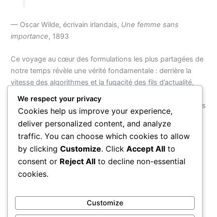
— Oscar Wilde, écrivain irlandais,
Une femme sans
importance
, 1893
Ce voyage au cœur des formulations les plus partagées de
notre temps révèle une vérité fondamentale : derrière la
vitesse des algorithmes et la fugacité des fils d’actualité,
c’est toujours la sagesse ancienne et universelle qui
We respect your privacy
rassemble et perdure. Ces mots traversent les siècles et les
Cookies help us improve your experience,
cultures parce qu’ils expriment ce que chaque être humain,
deliver personalized content, and analyze
partout dans le monde, ressent un jour dans sa chair — la
traffic. You can choose which cookies to allow
quête de sens, l’aspiration à l’amour et la nécessité de se
by clicking
Customize
. Click
Accept All
to
relever — preuve que la sagesse, quelle que soit l’époque,
consent or
Reject All
to decline non-essential
parle toujours la même langue.
cookies.
PRÉCÉDENT
SUIVANT
Customize