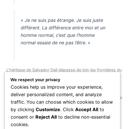
« Je ne suis pas étrange. Je suis juste
différent. La différence entre moi et un
homme normal, c’est que l’homme
normal essaie de ne pas l’être. »
L’héritage de Salvador Dalí dépasse de loin les frontières du
surréalisme ou même de la peinture : il nous a offert une
We respect your privacy
permission rare, celle de prendre au sérieux notre propre
Cookies help us improve your experience,
étrangeté. Ses mots continuent de résonner parce qu’ils
deliver personalized content, and analyze
touchent à quelque chose d’universel — cette tension entre
traffic. You can choose which cookies to allow
la raison que nous affichons et les abysses intérieurs que
by clicking
Customize
. Click
Accept All
to
nous taisons. En lisant Dalí, on comprend que la vraie folie
consent or
Reject All
to decline non-essential
serait peut-être de renoncer à rêver.
cookies.