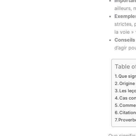
Importan
ailleurs,
Exemples
strictes,
la voie » 
Conseils 
d’agir po
Table o
Que sign
Origine 
Les leç
Cas con
Comment
Citation
Proverb
Que signifie