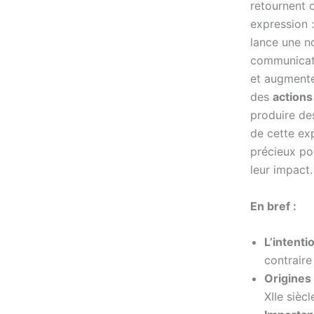
retournent 
expression 
lance une no
communicati
et augmenter
des
actions
produire d
de cette ex
précieux po
leur impact.
En bref :
L’intenti
contraire
Origines
XIIe siècl