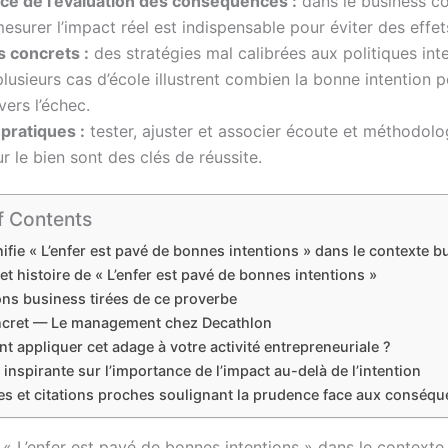
ce de l’évaluation des conséquences :
dans le business 
 mesurer l’impact réel est indispensable pour éviter des effet
 concrets :
des stratégies mal calibrées aux politiques int
 plusieurs cas d’école illustrent combien la bonne intention 
vers l’échec.
pratiques :
tester, ajuster et associer écoute et méthodolo
ur le bien sont des clés de réussite.
f Contents
ifie « L’enfer est pavé de bonnes intentions » dans le contexte b
et histoire de « L’enfer est pavé de bonnes intentions »
ons business tirées de ce proverbe
cret — Le management chez Decathlon
 appliquer cet adage à votre activité entrepreneuriale ?
 inspirante sur l’importance de l’impact au-delà de l’intention
es et citations proches soulignant la prudence face aux conséq
 « L’enfer est pavé de bonnes intentions » dans le contexte