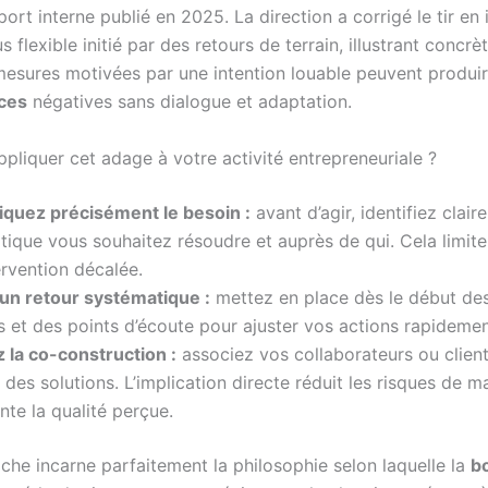
port interne publié en 2025. La direction a corrigé le tir en 
s flexible initié par des retours de terrain, illustrant concr
sures motivées par une intention louable peuvent produi
ces
négatives sans dialogue et adaptation.
liquer cet adage à votre activité entrepreneuriale ?
iquez précisément le besoin :
avant d’agir, identifiez clair
ique vous souhaitez résoudre et auprès de qui. Cela limite 
ervention décalée.
 un retour systématique :
mettez en place dès le début des
 et des points d’écoute pour ajuster vos actions rapidemen
 la co-construction :
associez vos collaborateurs ou client
n des solutions. L’implication directe réduit les risques de 
te la qualité perçue.
che incarne parfaitement la philosophie selon laquelle la
b