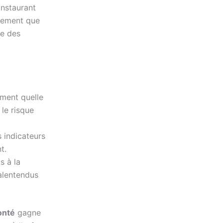
instaurant
ètement que
re des
ement quelle
le risque
 indicateurs
t.
s à la
malentendus
onté
gagne