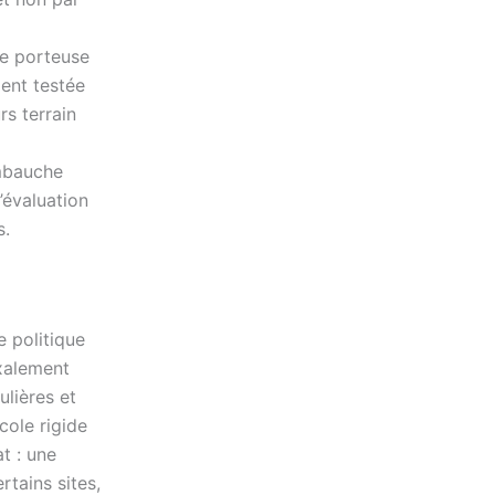
 porteuse
ment testée
rs terrain
mbauche
’évaluation
s.
 politique
oxalement
ulières et
cole rigide
t : une
rtains sites,