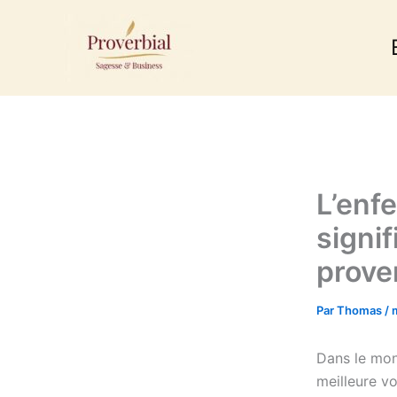
Aller
au
contenu
L’enf
signif
prove
Par
Thomas
/
Dans le mond
meilleure vo