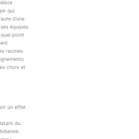
élèbre
er qui
faute d’une
 ses équipes
 quel point
vent
es racines
seignements
es choix et
oir un effet
datant du
tidienne.