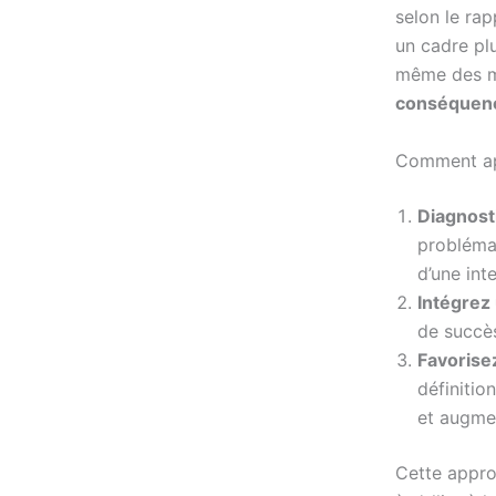
selon le rap
un cadre plu
même des me
conséquen
Comment app
Diagnost
problémat
d’une int
Intégrez
de succès
Favorisez
définitio
et augmen
Cette appro