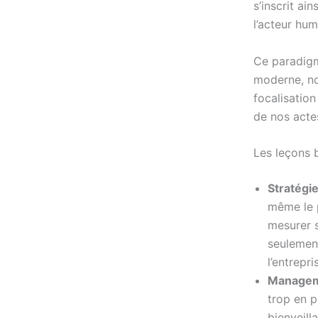
s’inscrit ai
l’acteur hum
Ce paradigm
moderne, no
focalisation
de nos acte
Les leçons 
Stratégie
même le p
mesurer s
seulement
l’entrepr
Manageme
trop en p
bienveil