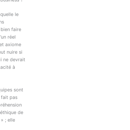
quelle le
ns
 bien faire
’un réel
cet axiome
ut nuire si
i ne devrait
acité à
quipes sont
fait pas
préhension
 éthique de
» ; elle