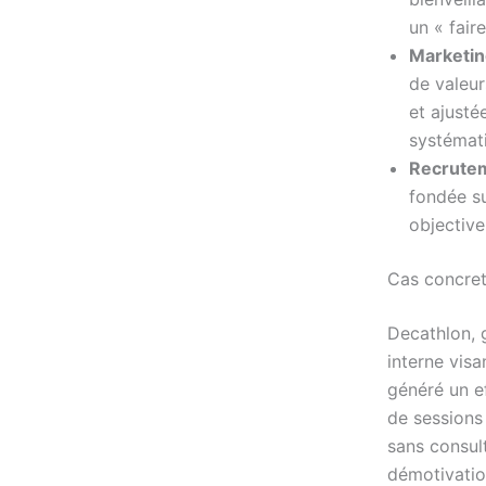
un « fair
Marketin
de valeur
et ajusté
systémat
Recrutem
fondée su
objective
Cas concre
Decathlon, 
interne vis
généré un e
de sessions 
sans consult
démotivation