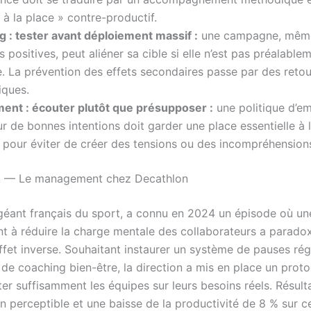
e à la place » contre-productif.
g : tester avant déploiement massif :
une campagne, même
s positives, peut aliéner sa cible si elle n’est pas préalable
e. La prévention des effets secondaires passe par des retou
iques.
ent : écouter plutôt que présupposer :
une politique d’e
r de bonnes intentions doit garder une place essentielle à l
 pour éviter de créer des tensions ou des incompréhension
t — Le management chez Decathlon
géant français du sport, a connu en 2024 un épisode où une
ant à réduire la charge mentale des collaborateurs a parad
ffet inverse. Souhaitant instaurer un système de pauses rég
de coaching bien-être, la direction a mis en place un proto
er suffisamment les équipes sur leurs besoins réels. Résulta
 perceptible et une baisse de la productivité de 8 % sur ce