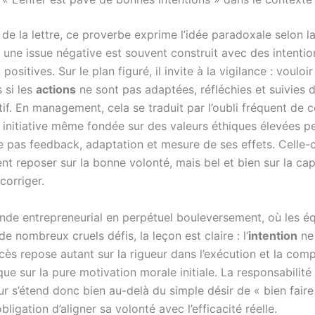
 de la lettre, ce proverbe exprime l’idée paradoxale selon la
 une issue négative est souvent construit avec des intentio
ositives. Sur le plan figuré, il invite à la vigilance : vouloir
s si les
actions
ne sont pas adaptées, réfléchies et suivies d
if. En management, cela se traduit par l’oubli fréquent de 
 initiative même fondée sur des valeurs éthiques élevées pe
re pas feedback, adaptation et mesure de ses effets. Celle-c
t reposer sur la bonne volonté, mais bel et bien sur la cap
corriger.
de entrepreneurial en perpétuel bouleversement, où les é
e nombreux cruels défis, la leçon est claire : l’
intention
ne 
cès repose autant sur la rigueur dans l’exécution et la com
ue sur la pure motivation morale initiale. La responsabilité
ur s’étend donc bien au-delà du simple désir de « bien faire 
bligation d’aligner sa volonté avec l’efficacité réelle.