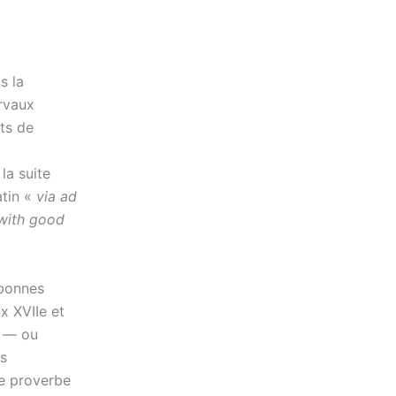
s la
irvaux
ts de
la suite
atin «
via ad
 with good
 bonnes
x XVIIe et
r — ou
ns
Le proverbe