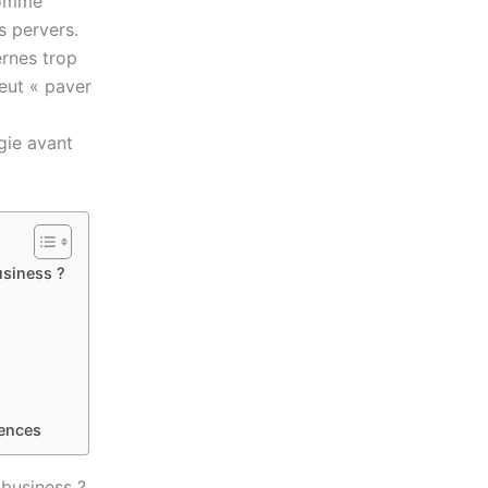
comme
s pervers.
ernes trop
peut « paver
gie avant
usiness ?
uences
 business ?