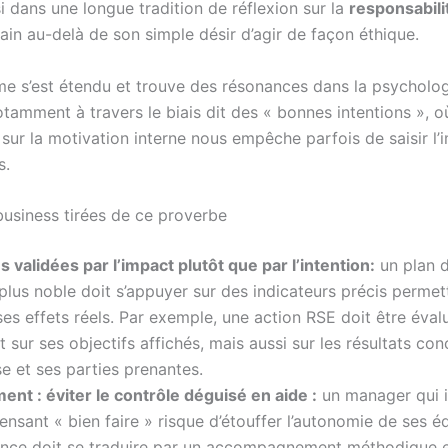
nsi dans une longue tradition de réflexion sur la
responsabili
ain au-delà de son simple désir d’agir de façon éthique.
e s’est étendu et trouve des résonances dans la psycholo
tamment à travers le biais dit des « bonnes intentions », o
 sur la motivation interne nous empêche parfois de saisir l’
s.
business tirées de ce proverbe
s validées par l’impact plutôt que par l’intention:
un plan d
lus noble doit s’appuyer sur des indicateurs précis permet
es effets réels. Par exemple, une action RSE doit être éva
 sur ses objectifs affichés, mais aussi sur les résultats con
ise et ses parties prenantes.
nt : éviter le contrôle déguisé en aide :
un manager qui i
ensant « bien faire » risque d’étouffer l’autonomie de ses é
lance doit se traduire par un accompagnement méthodique 