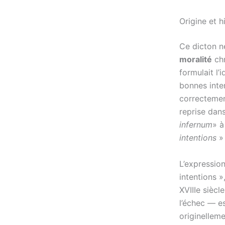
Origine et h
Ce dicton n
moralité
chr
formulait l
bonnes inten
correctement
reprise dans
infernum
» à
intentions
» 
L’expression
intentions 
XVIIIe siècl
l’échec — es
originellem