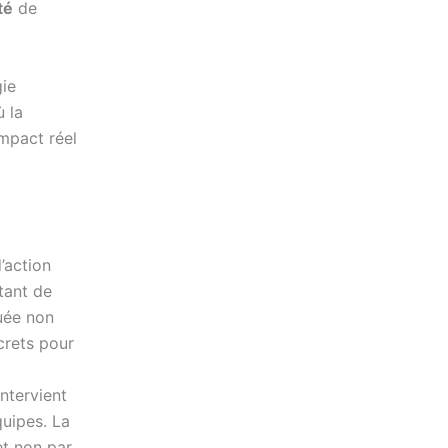
té
de
gie
ù la
impact réel
’action
tant de
luée non
crets pour
ntervient
quipes. La
et non par