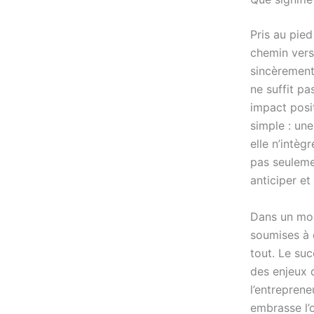
Pris au pied
chemin vers
sincèrement p
ne suffit pa
impact posit
simple : une
elle n’intèg
pas seulemen
anticiper et 
Dans un mon
soumises à d
tout. Le suc
des enjeux q
l’entreprene
embrasse l’o