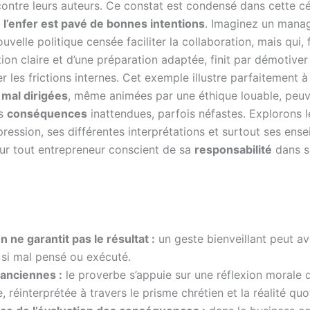
contre leurs auteurs. Ce constat est condensé dans cette c
:
l’enfer est pavé de bonnes intentions
. Imaginez un manag
uvelle politique censée faciliter la collaboration, mais qui, 
on claire et d’une préparation adaptée, finit par démotiver
 les frictions internes. Cet exemple illustre parfaitement à
 mal dirigées
, même animées par une éthique louable, peu
es
conséquences
inattendues, parfois néfastes. Explorons l
pression, ses différentes interprétations et surtout ses en
ur tout entrepreneur conscient de sa
responsabilité
dans s
on ne garantit pas le résultat :
un geste bienveillant peut av
 si mal pensé ou exécuté.
 anciennes :
le proverbe s’appuie sur une réflexion morale 
e, réinterprétée à travers le prisme chrétien et la réalité quo