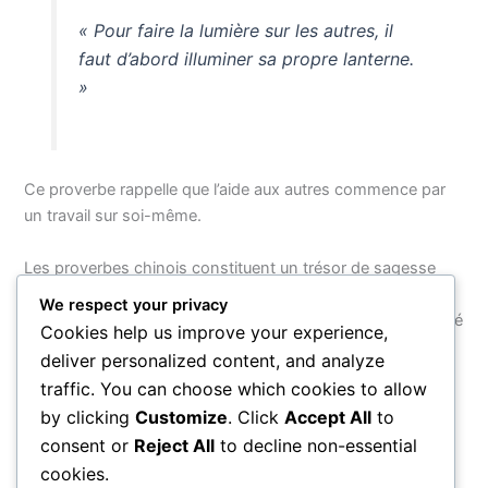
« Pour faire la lumière sur les autres, il
faut d’abord illuminer sa propre lanterne.
»
Ce proverbe rappelle que l’aide aux autres commence par
un travail sur soi-même.
Les proverbes chinois constituent un trésor de sagesse
inépuisable, façonné au fil de millénaires par des penseurs,
We respect your privacy
des paysans, des marchands et des lettrés qui ont cherché
Cookies help us improve your experience,
à comprendre la nature humaine et le mouvement du
deliver personalized content, and analyze
monde. Leur universalité témoigne de la profondeur d’une
traffic. You can choose which cookies to allow
civilisation qui a su, mieux que beaucoup d’autres, distiller
by clicking
Customize
. Click
Accept All
to
l’essentiel de l’expérience humaine en quelques mots
consent or
Reject All
to decline non-essential
lumineux.
cookies.