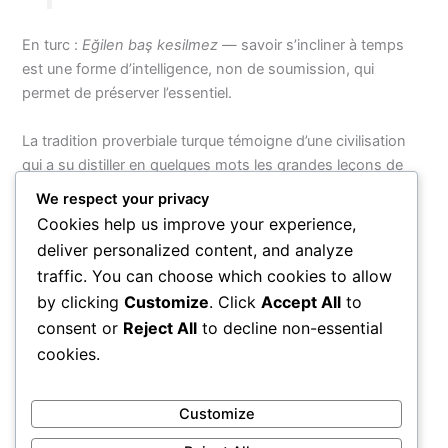
En turc :
Eğilen baş kesilmez
— savoir s’incliner à temps
est une forme d’intelligence, non de soumission, qui
permet de préserver l’essentiel.
La tradition proverbiale turque témoigne d’une civilisation
qui a su distiller en quelques mots les grandes leçons de
l’existence humaine, de la steppe d’Asie centrale aux rives
We respect your privacy
du Bosphore. Ces
atasözleri
, paroles des ancêtres
Cookies help us improve your experience,
transmises de génération en génération, nous rappellent
deliver personalized content, and analyze
que la sagesse véritable n’appartient à aucune frontière et
traffic. You can choose which cookies to allow
que les grandes vérités sur l’honneur, le travail et la
by clicking
Customize
. Click
Accept All
to
patience résonnent avec la même force dans tous les
consent or
Reject All
to decline non-essential
cœurs du monde.
cookies.
PRÉCÉDENT
SUIVANT
Customize