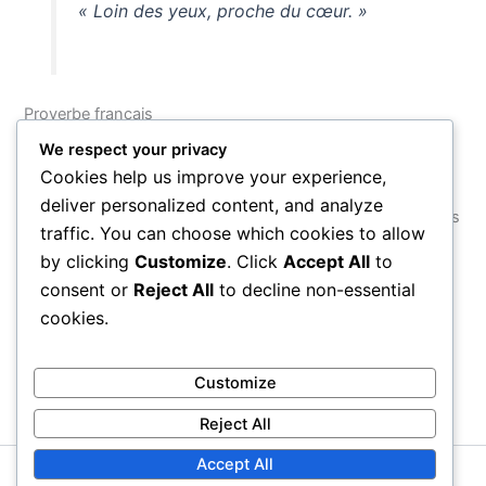
« Loin des yeux, proche du cœur. »
Proverbe français
We respect your privacy
À travers les siècles et les cultures, toute cette sagesse
Cookies help us improve your experience,
converge vers une même vérité : l’amitié véritable est rare,
deliver personalized content, and analyze
précieuse, et se révèle non dans les beaux jours, mais dans
traffic. You can choose which cookies to allow
l’épreuve. Cultiver de tels liens, c’est choisir d’enrichir non
by clicking
Customize
. Click
Accept All
to
seulement sa propre vie, mais aussi celle de ceux qu’on
consent or
Reject All
to decline non-essential
accompagne.
cookies.
PRÉCÉDENT
SUIVANT
Customize
Reject All
Accept All