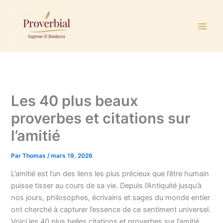
Aller
au
contenu
Les 40 plus beaux
proverbes et citations sur
l’amitié
Par
Thomas
/
mars 19, 2026
L’amitié est l’un des liens les plus précieux que l’être humain
puisse tisser au cours de sa vie. Depuis l’Antiquité jusqu’à
nos jours, philosophes, écrivains et sages du monde entier
ont cherché à capturer l’essence de ce sentiment universel.
Voici les 40 plus belles citations et proverbes sur l’amitié,