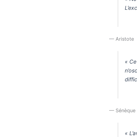
L’ex
— Aristote
« Ce
n’os
diffi
— Sénèque
« L’