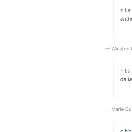
« Le
enth
— Winston C
« La 
de l
— Marie Cu
« No