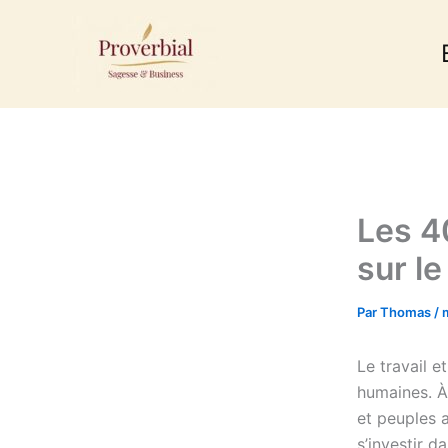
Aller
au
contenu
Les 4
sur le 
Par
Thomas
/
Le travail e
humaines. À 
et peuples 
s’investir d