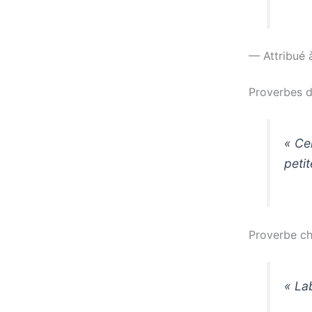
— Attribué 
Proverbes du
« Ce
petit
Proverbe ch
« Lab