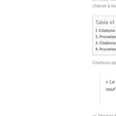
chacun à leu
Table of
Citations 
Proverbes
Citations 
Proverbes 
Citations de
« Le
neuf
— Thomas 