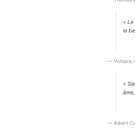
« Le 
le be
— Voltaire,
« San
âme,
— Albert C