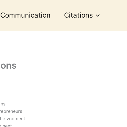
 Communication
Citations
ions
ons
trepreneurs
fie vraiment
minent,