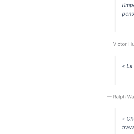
l’im
pense
— Victor H
« La 
— Ralph Wa
« Ch
trava