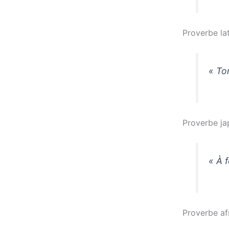
Proverbe lat
« Tom
Proverbe ja
« À f
Proverbe af