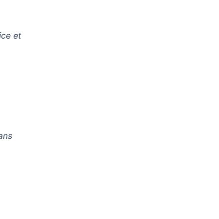
ice et
sans