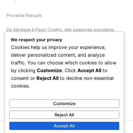
Proverbe français
De Sénèque à Paulo Coelho, des sagesses populaires
françaises aux proverbes du bout du monde, une même
We respect your privacy
tension traverse toutes ces formules : celle entre la part
Cookies help us improve your experience,
que le hasard joue dans nos vies et la liberté que nous
deliver personalized content, and analyze
avons de lui répondre. Ce que cette sagesse accumulée
traffic. You can choose which cookies to allow
nous enseigne, c’est peut-être que le destin n’est ni une
by clicking
Customize
. Click
Accept All
to
prison ni une promesse, mais une invitation à choisir qui
consent or
Reject All
to decline non-essential
nous voulons être face à l’imprévisible.
cookies.
PRÉCÉDENT
SUIVANT
Customize
Reject All
Accept All