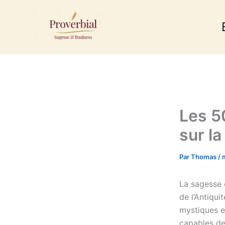
Aller
au
contenu
Les 5
sur l
Par
Thomas
/
La sagesse e
de l’Antiqu
mystiques e
capables de 