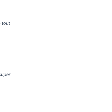
 tout
ccuper