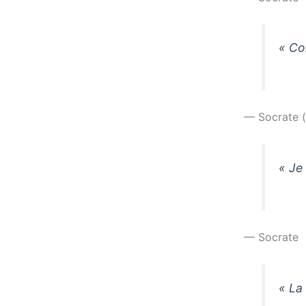
« Co
— Socrate (i
« Je 
— Socrate
« La 