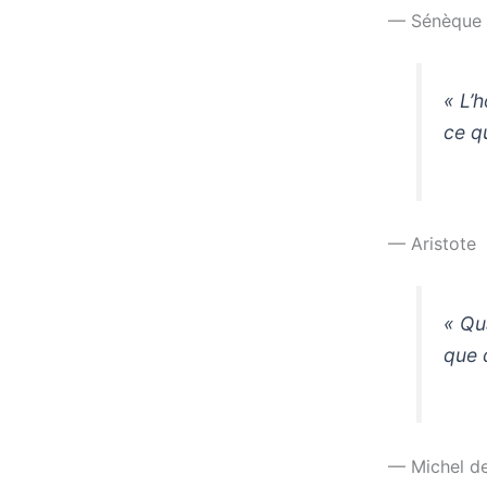
— Sénèque
« L’
ce qu
— Aristote
« Qu
que d
— Michel d