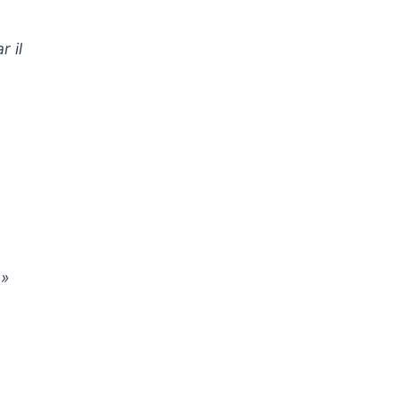
r il
 »