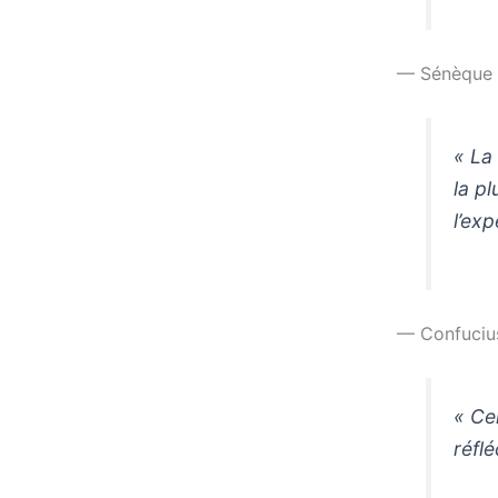
— Sénèque
« La 
la pl
l’exp
— Confuciu
« Ce
réfl