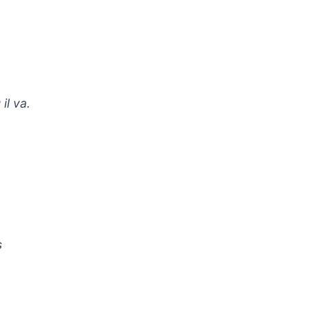
il va.
s