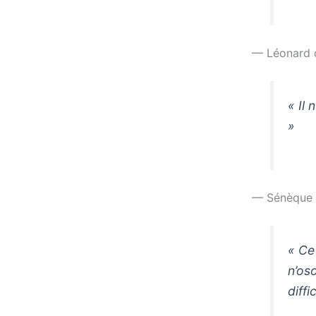
— Léonard 
« Il 
»
— Sénèque
« Ce
n’os
diffi