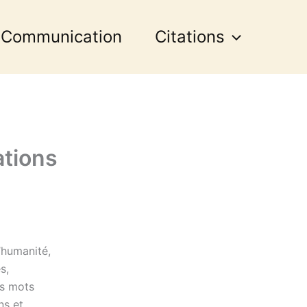
 Communication
Citations
ations
’humanité,
s,
es mots
ns et