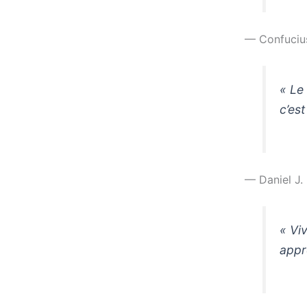
— Confuciu
« Le
c’est
— Daniel J.
« Vi
appr